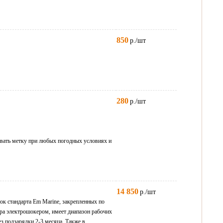
850
р./шт
280
р./шт
ать метку при любых погодных условиях и
14 850
р./шт
ок стандарта Em Marine, закрепленных по
ра электрошокером, имеет диапазон рабочих
з подзарядки 2-3 месяца. Также в