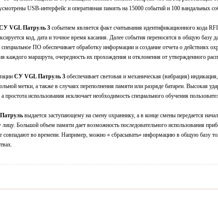
усмотрены USB-интерфейс и оперативная память на 15000 событий и 100 вандальных со
СУ VGL Патруль 3
событием является факт считывания идентификационного кода RFI
ксируется код, дата и точное время касания. Далее события переносятся в общую базу
е специальное ПО обеспечивает обработку информации и создание отчета о действиях ох
я каждого маршрута, очередность их прохождения и отклонения от утвержденного расп
атации
СУ VGL Патруль 3
обеспечивает световая и механическая (вибрация) индикаци
ольной метки, а также в случаях переполнения памяти или разряде батареи. Высокая уд
 а простота использования исключает необходимость специального обучения пользовате
Патруль
выдается заступающему на смену охраннику, а в конце смены передается нача
лицу. Большой объем памяти дает возможность последовательного использования приб
е совпадают во времени. Например, можно « сбрасывать» информацию в общую базу то
твах.