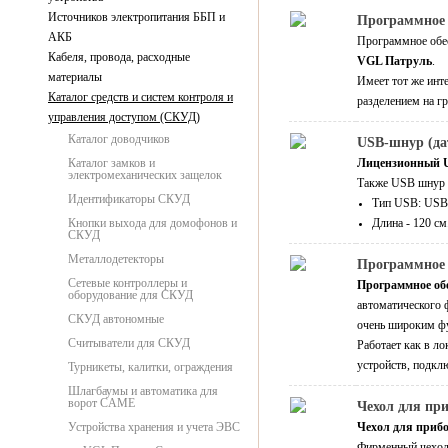
Источников электропитания ББП и
Программное о
АКБ
Программное обе
Кабеля, провода, расходные
VGL Патруль
.
материалы
Имеет тот же инт
Каталог средств и систем контроля и
разделением на г
управления доступом (СКУД)
Каталог доводчиков
USB-шнур (да
Каталог замков и
Лицензионный 
электромеханических защелок
Также USB шнур 
Идентификаторы СКУД
Тип USB: USB
Кнопки выхода для домофонов и
Длина - 120 с
СКУД
Металлодетекторы
Программное о
Сетевые контроллеры и
Программное об
оборудование для СКУД
автоматического 
СКУД автономные
очень широким ф
Считыватели для СКУД
Работает как в л
устройств, подк
Турникеты, калитки, ограждения
Шлагбаумы и автоматика для
ворот CAME
Чехол для пр
Устройства хранения и учета ЭВС
Чехол для приб
Фирменный чехол