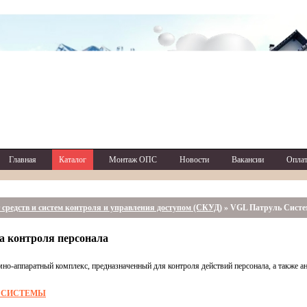
Главная
Каталог
Монтаж ОПС
Новости
Вакансии
Оплат
 средств и систем контроля и управления доступом (СКУД)
»
VGL Патруль Систе
 контроля персонала
мно-аппаратный комплекс, предназначенный для контроля действий персонала, а также а
Ь
СИСТЕМЫ