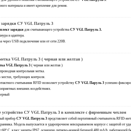
ного материала и имеет крепление для ремня.
 зарядки СУ VGL Патруль 3
плект зарядки
для считывающего устройства
СУ VGL Патруль 3.
нура и адаптера.
ва через USB подключение или от сети 220В.
метка VGL Патруль 3 ( черная или желтая )
тка VGL Патруль 3
( черная или желтая )
проводная контрольная метка.
в местах, требующих контроля.
нтактного считывания RFID позволяет устройству
СУ VGL Паруль 3
успешно фиксиров
оприятных внешних воздействиях.
черный
устройство СУ VGL Патруль 3 в комплекте с фирменным чехлом
ный прибор
СУ VGL Патруль 3
представляет собой портативный считыватель RFID-мет
ранника. Модель выпускается в ударопрочном невскрываемом корпусе с защитой от уда
+60º C, класс защиты IP67, оснащено литиево-ионной батареей 480 mA/h, работающей бе