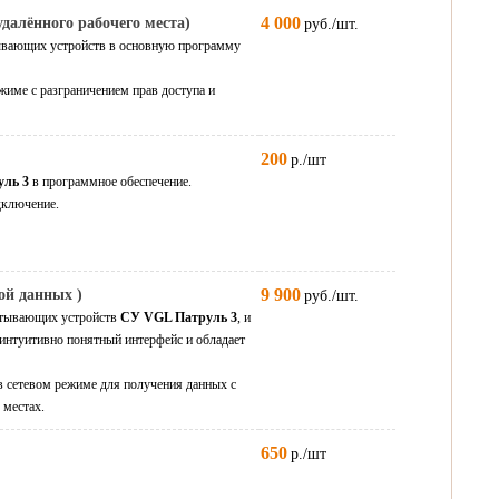
4 000
алённого рабочего места)
руб./шт.
тывающих устройств в основную программу
ежиме с разграничением прав доступа и
200
р./шт
ль 3
в программное обеспечение.
ключение.
9 900
й данных )
руб./шт.
итывающих устройств
СУ VGL Патруль 3
, и
интуитивно понятный интерфейс и обладает
в сетевом режиме для получения данных с
 местах.
650
р./шт