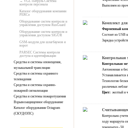
VGL Патруль Система
контроля персонала
Выполнен из проч
Каталог оборудования компании
PERCo
Оборудование систем контроля и
Комплект для
управления доступом RusGuard
Фирменный ком
Оборудование систем контроля и
Состоит из USB ш
управления доступом SIGUR
Зарядка устройст
GSM-модули для шлагбаумов и
ворот
PARSEC Системы контроля
доступа и идентификации
Контрольная 
Средства и системы оповещения,
Контрольная ме
музыкальной трансляции
Автономная и бес
Средства и системы охранного
Устанавливается 
телевидения
Технология беско
Средства и системы охранно-
различных неблаг
пожарной сигнализации
Цвет:
желтый и 
Средства и системы пожаротушения
Взрывозащищенное оборудование
Каталог оборудования Octagram
Считывающее 
(СКУД/ОПС)
Контрольно-учет
ходу маршрута ох
температур -50… 