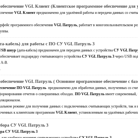
беспечение VGL Клиент (Клиентское программное обеспечение для уд
спечение
VGL Клиент
предназначено для удалённой работы и передачи данных со счи
ерфейс программного обеспечения
VGL Патруль
, работает в многопользовательском р
руппы.
та-кабель) для работы с ПО СУ VGL Патруль 3
USB шнур
(дата-кабель) предназначен для передачи данных с устройства
СУ VGL Патру
обеспечивает подзарядку считывающего устройства
СУ VGL Патруль 3
через USB под
 A-B.
м.
беспечение VGL Патруль ( Основное программное обеспечение с базо
еспечение
ПО VGL Патруль
предназначено для обработки данных, полученных со сч
формирования отчетов о совершенных обходах.
ПО VGL Патруль
имеет современный, 
ункционалом.
окальном режиме для получения данных с подключенных считывающих устройств, так и 
люченных к клиентским программам
VGL Клиент
, установленным на удалённых рабочих
ибора СУ VGL Патруль 3
ора СУ VGL Патруль 3
 для удобного ношения считывающего устройства
СУ VGL Патруль 3
.