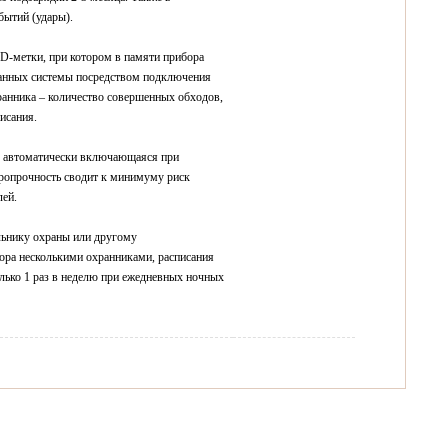
бытий (удары).
D-метки, при котором в памяти прибора
 данных системы посредством подключения
ранника – количество совершенных обходов,
исания.
я, автоматически включающаяся при
аропрочность сводит к минимуму риск
лей.
льнику охраны или другому
ора несколькими охранниками, расписания
лько 1 раз в неделю при ежедневных ночных