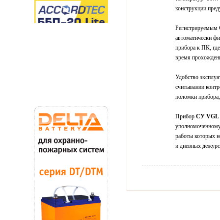
конструкции пред
Регистрируемым
автоматически фи
прибора к ПК, гд
время прохождени
Удобство эксплу
считывании контр
поломки прибора,
Прибор
СУ VGL 
уполномоченному 
работы которых н
и дневных дежурс