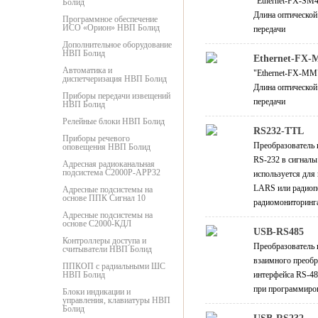
"Ethernet-FX-SM4
Болид
Длина оптической
Программное обеспечение
ИСО «Орион» НВП Болид
передачи
Дополнительное оборудование
НВП Болид
Ethernet-FX-M
Автоматика и
"Ethernet-FX-MM"
диспетчеризация НВП Болид
Длина оптической
Приборы передачи извещений
передачи
НВП Болид
Релейные блоки НВП Болид
RS232-TTL
Приборы речевого
Преобразователь 
оповещения НВП Болид
RS-232 в сигнал
Адресная радиоканальная
подсистема С2000Р-АРР32
используется для
LARS или радиоп
Адресные подсистемы на
основе ППК Сигнал 10
радиомониторинг
Адресные подсистемы на
основе С2000-КДЛ
USB-RS485
Контроллеры доступа и
Преобразователь 
считыватели НВП Болид
взаимного преобр
ППКОП с радиальными ШС
НВП Болид
интерфейса RS-4
при программиро
Блоки индикации и
управления, клавиатуры НВП
Болид