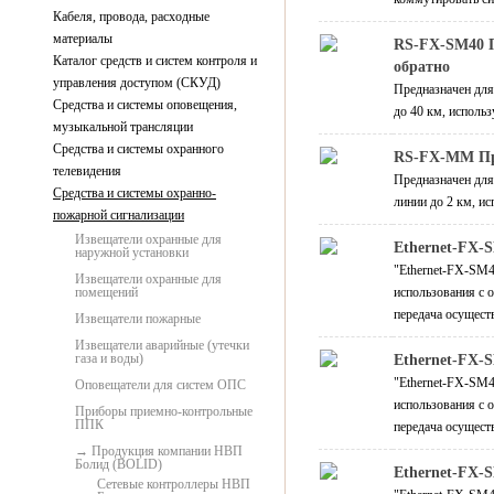
Кабеля, провода, расходные
материалы
RS-FX-SM40 П
Каталог средств и систем контроля и
обратно
управления доступом (СКУД)
Предназначен для
Средства и системы оповещения,
до 40 км, использ
музыкальной трансляции
Средства и системы охранного
RS-FX-MM Пре
телевидения
Предназначен для
Средства и системы охранно-
линии до 2 км, ис
пожарной сигнализации
Извещатели охранные для
Ethernet-FX-S
наружной установки
"Ethernet-FX-SM4
Извещатели охранные для
помещений
использования с 
передача осущест
Извещатели пожарные
Извещатели аварийные (утечки
газа и воды)
Ethernet-FX-S
"Ethernet-FX-SM4
Оповещатели для систем ОПС
использования с 
Приборы приемно-контрольные
ППК
передача осущест
Продукция компании НВП
Болид (BOLID)
Ethernet-FX-S
Сетевые контроллеры НВП