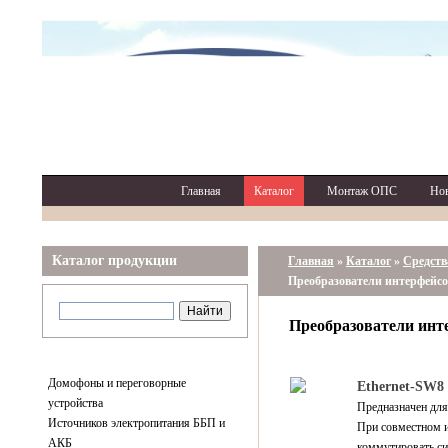
Главная
Каталог
Монтаж ОПС
Но
Каталог продукции
Главная
»
Каталог
»
Средств
Преобразователи интерфейс
Преобразователи ин
Домофоны и переговорные
Ethernet-SW8 
устройства
Предназначен для
Источников электропитания ББП и
При совместном и
АКБ
коммутировать с