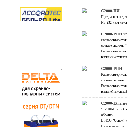
С2000-ПИ
Предназначен для
RS-232 и сигнало
С2000-РПИ ис
Радиоповторител
составе системы 
Радиоповторител
внешней антенной
С2000-РПИ
Радиоповторитель
составе системы 
Радиоповторител
внешней антенной
C2000-Etherne
"С2000-Ethernet" 
обратно.
В ИСО "Орион" ис
В системе автома