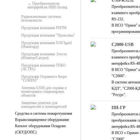
USB-RS232
Преобразователи
Преобразователь 
интерфейсов НВП Болид
взаимного преобр
Радиоканальные системы
RS-232.
безопасности
В ИСО "Орион" и
Продукция компании РИТМ
программировани
Продукция компании "Проксима"
Продукция компании NAVIgard
С2000-USB
(Навигард)
Преобразователь 
Продукция компании Элеста
взаимного преобр
(Юпитер/Сатурн)
интерфейса RS-48
Продукция компании ТЕКО
(АСТРА)
В ИСО "Орион" и
"С2000".
Продукция Охранного Бюро
"СОКРАТ"
В системе автома
Антенны GSM для охраны и
КДЛ", "С2000-КД
мониторинга стационарных
"Ресурс".
объектов
Защитные решетки для
извещателей и оповещателей
ПИ-ГР
Средства и системы пожаротушения
Преобразователь
Взрывозащищенное оборудование
преобразования с
Каталог оборудования Octagram
интерфейса RS-48
(СКУД/ОПС)
В ИСО « Орион» 
"С2000".