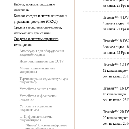
Кабеля, провода, расходные
на канал. 25 Fps 
материалы
Каталог средств и систем контроля и
Trassir™ 4 DV
управления доступом (СКУД)
4 канала видео+ 4
Средства и системы оповещения,
на канал. 25 Fps 
музыкальной трансляции
Средства и системы охранного
Trassir™ 8 DV
телевидения
8 канала видео+ 8
Аксессуары для оборудования
на канал. 25 Fps 
видеонаблюдения
Источники питания для CCTV
Trassir™ 12 D
Миниатюрные активные
12 канала видео+ 
микрофоны
сек. на канал. 25
Термокожухи и гермокожухи для
видеокамер
Trassir™ 16 D
Устройства защиты линий
16 канала видео+ 
Устройства инфракрасной
подсветки
сек. на канал. 25
Устройства обработки
видеосигнала
Trassir™ 20 D
Цифровые системы
20 канала видео+ 
видеоконтроля
сек. на канал. 25
"Линия" Система цифрового
видеонаблюдения и