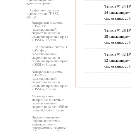
аудиорегистрации
Trassir™ 24 D
Цифровые системы
24 канала видео+ 
видеоконтроля "DSSL"
(ДССЛ)
сек. на канал. 25
Аппаратные системы
«DV-F» с
гарантированной
Trassir™ 28 D
скоростью записи в
реальном времени, пр-ва
28 канала видео+ 
«DSSL», Россия
сек. на канал. 25
Аппаратные системы
«DV-H» с
гарантированной
Trassir™ 32 D
скоростью записи в
32 канала видео+ 
реальном времени, пр-ва
«DSSL», Россия
сек. на канал. 25
Аппаратные системы
«DV-M» с
гарантированной
скоростью записи в
реальном времени, пр-ва
«DSSL», Россия
Малокадровые
аппаратные системы с
гарантированной
скоростью записи «Silen»,
пр-ва «DSSL», Россия
Профессиональные
цифровые системы
видеоконтроля с
программным сжатием