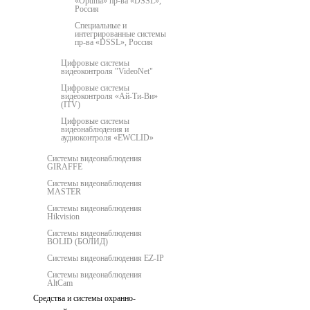
«Optima» пр-ва «DSSL»,
Россия
Специальные и
интегрированные системы
пр-ва «DSSL», Россия
Цифровые системы
видеоконтроля "VideoNet"
Цифровые системы
видеоконтроля «Ай-Ти-Ви»
(ITV)
Цифровые системы
видеонаблюдения и
аудиоконтроля «EWCLID»
Системы видеонаблюдения
GIRAFFE
Системы видеонаблюдения
MASTER
Системы видеонаблюдения
Hikvision
Системы видеонаблюдения
BOLID (БОЛИД)
Системы видеонаблюдения EZ-IP
Системы видеонаблюдения
AltCam
Средства и системы охранно-