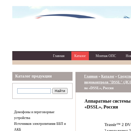
Главная
Каталог
Монтаж ОПС
Но
Каталог продукции
Главная
»
Каталог
»
Средств
видеоконтроля "DSSL" (ДС
ва «DSSL», Россия
Аппаратные системы 
«DSSL», Россия
Домофоны и переговорные
устройства
Источников электропитания ББП и
Trassir™ 2 DV
АКБ
2 канала видео+ 2