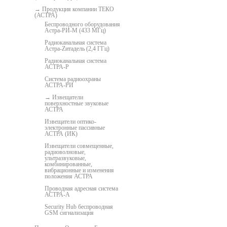
Продукция компании ТЕКО
(АСТРА)
Беспроводного оборудования
Астра-РИ-М (433 МГц)
Радиоканальная система
Астра-Zитадель (2,4 ГГц)
Радиоканальная система
АСТРА-Р
Система радиоохраны
АСТРА-РИ
Извещатели
поверхностные звуковые
АСТРА
Извещатели оптико-
электронные пассивные
АСТРА (ИК)
Извещатели cовмещенные,
радиоволновые,
ультразвуковые,
комбинированные,
вибрационные и изменения
положения АСТРА
Проводная адресная система
АСТРА-А
Security Hub беспроводная
GSM сигнализация