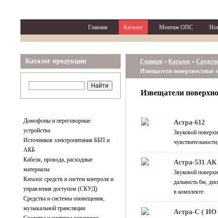
Главная
Каталог
Монтаж ОПС
Но
Каталог продукции
Главная
»
Каталог
»
Средств
Извещатели поверхностные 
Извещатели поверхн
Домофоны и переговорные
Астра-612
устройства
Звуковой поверхн
Источников электропитания ББП и
чувствительности,
АКБ
Кабеля, провода, расходные
Астра-531 АК
материалы
Звуковой поверхн
Каталог средств и систем контроля и
дальность 6м, ди
управления доступом (СКУД)
в комплекте.
Средства и системы оповещения,
музыкальной трансляции
Астра-С ( ИО 