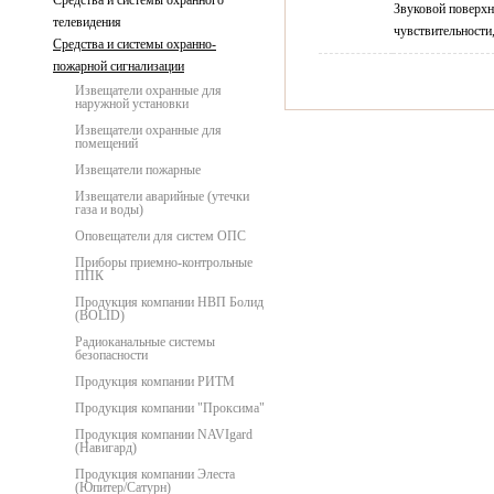
Средства и системы охранного
Звуковой поверхн
телевидения
чувствительности,
Средства и системы охранно-
пожарной сигнализации
Извещатели охранные для
наружной установки
Извещатели охранные для
помещений
Извещатели пожарные
Извещатели аварийные (утечки
газа и воды)
Оповещатели для систем ОПС
Приборы приемно-контрольные
ППК
Продукция компании НВП Болид
(BOLID)
Радиоканальные системы
безопасности
Продукция компании РИТМ
Продукция компании "Проксима"
Продукция компании NAVIgard
(Навигард)
Продукция компании Элеста
(Юпитер/Сатурн)