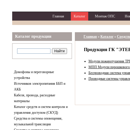
Главная
Каталог
Монтаж ОПС
Но
Каталог продукции
Главная
»
Каталог
»
Средств
Продукция ГК "ЭТ
Модули пожаротушения Т
МПП Модули порошкового
Домофоны и переговорные
Беспроводная система упр
устройства
Проводные системы управ
Источников электропитания ББП и
АКБ
Кабеля, провода, расходные
материалы
Каталог средств и систем контроля и
управления доступом (СКУД)
Средства и системы оповещения,
музыкальной трансляции