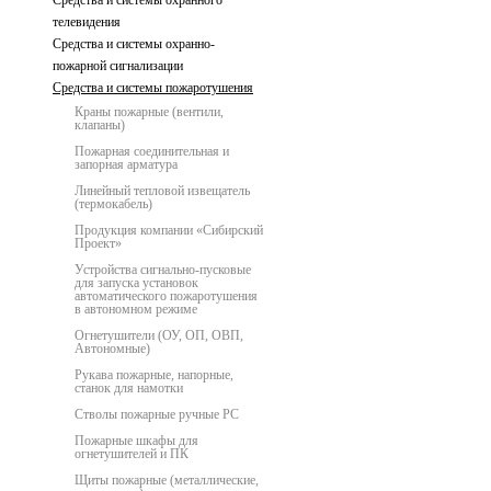
Средства и системы охранного
телевидения
Средства и системы охранно-
пожарной сигнализации
Средства и системы пожаротушения
Краны пожарные (вентили,
клапаны)
Пожарная соединительная и
запорная арматура
Линейный тепловой извещатель
(термокабель)
Продукция компании «Сибирский
Проект»
Устройства сигнально-пусковые
для запуска установок
автоматического пожаротушения
в автономном режиме
Огнетушители (ОУ, ОП, ОВП,
Автономные)
Рукава пожарные, напорные,
станок для намотки
Стволы пожарные ручные РС
Пожарные шкафы для
огнетушителей и ПК
Щиты пожарные (металлические,