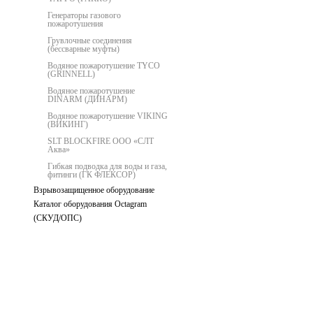
Генераторы газового
пожаротушения
Грувлочные соединения
(бессварные муфты)
Водяное пожаротушение TYCO
(GRINNELL)
Водяное пожаротушение
DINARM (ДИНАРМ)
Водяное пожаротушение VIKING
(ВИКИНГ)
SLT BLOCKFIRE ООО «СЛТ
Аква»
Гибкая подводка для воды и газа,
фитинги (ГК ФЛЕКСОР)
Взрывозащищенное оборудование
Каталог оборудования Octagram
(СКУД/ОПС)