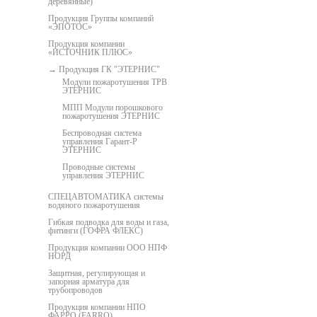
деревянные)
Продукция Группы компаний
«ЭПОТОС»
Продукция компании
«ИСТОЧНИК ПЛЮС»
Продукция ГК "ЭТЕРНИС"
Модули пожаротушения ТРВ
ЭТЕРНИС
МПП Модули порошкового
пожаротушения ЭТЕРНИС
Беспроводная система
управления Гарант-Р
ЭТЕРНИС
Проводные системы
управления ЭТЕРНИС
СПЕЦАВТОМАТИКА системы
водяного пожаротушения
Гибкая подводка для воды и газа,
фитинги (ГОФРА ФЛЕКС)
Продукция компании ООО НПФ
НОРД
Защитная, регулирующая и
запорная арматура для
трубопроводов
Продукция компании НПО
ФАРРО (FARRO)